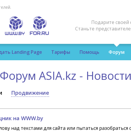
елей.
Подарите своей 
Станьте представител
дать Landing Page
Тарифы
Помощь
Форум
Форум ASIA.kz - Новост
и
Продвижение
щник на WWW.by
лову над текстами для сайта или пытаться разобратьс