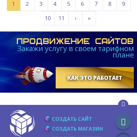
1
2
3
4
5
6
7
8
9
10
11
›
»
ПРОДВИЖЕНИЕ САЙТОВ
Закажи услугу в своем тарифном
плане
КАК ЭТО РАБОТАЕТ
СОЗДАТЬ САЙТ
СОЗДАТЬ МАГАЗИН